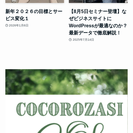
新年２０２６の目標とサー
【8月5日セミナー登壇】な
ビス変化１
ぜビジネスサイトに
WordPressが最適なのか？
2026年1月6日
最新データで徹底解説！
2025年7月14日
動
画
プ
レ
ー
ヤ
ー