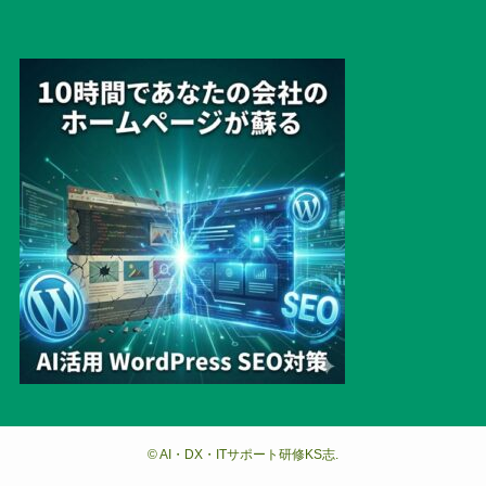
©
AI・DX・ITサポート研修KS志.