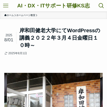
AI・DX・ITサポート研修KS志
ホーム
ホームページ教室
岸和田健老大学にてWordPressの
2025
講義２０２２年３月４日金曜日１
8/01
０時～
2025年8月1日