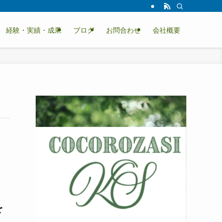
経験・実績・成果
ブログ
お問合わせ
会社概要
動
画
プ
レ
ー
ヤ
ー
を