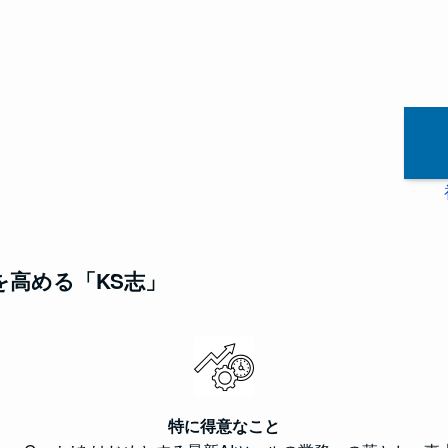
を高める「KS志」
特に得意なこと